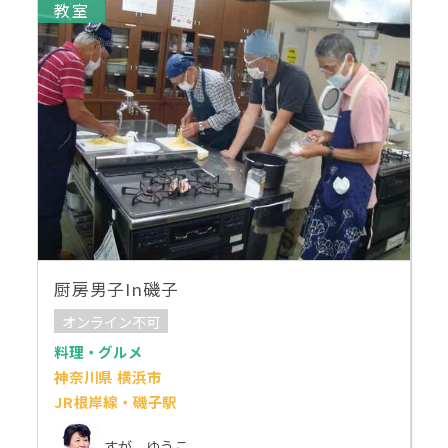
教室
厨房男子In磯子
オンライン不可
料理・グルメ
神奈川県 横浜市
JR根岸線・磯子駅
すが ゆうこ