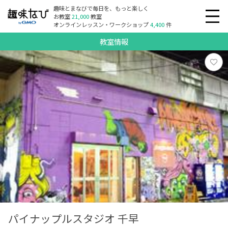
趣味とまなびで毎日を、もっと楽しく
お教室
21,000
教室
オンラインレッスン・ワークショップ
4,400
件
教室情報
パイナップルスタジオ 千早