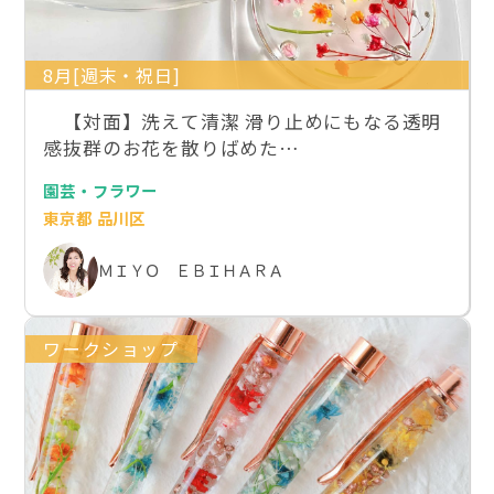
8月[週末・祝日]
【対面】洗えて清潔 滑り止めにもなる透明
感抜群のお花を散りばめた…
園芸・フラワー
東京都 品川区
ＭＩＹＯ ＥＢＩＨＡＲＡ
ワークショップ