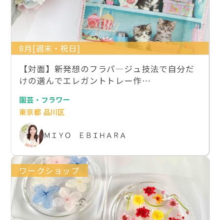
8月[週末・祝日]
【対面】新発想のフラパ―ジュ技法で自分だ
けの選んでエレガントトレー作…
園芸・フラワー
東京都 品川区
ＭＩＹＯ ＥＢＩＨＡＲＡ
ワークショップ