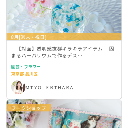
8月[週末・祝日]
【対面】透明感抜群キラキラアイテム 固
まるハーバリウムで作るデス…
園芸・フラワー
東京都 品川区
ＭＩＹＯ ＥＢＩＨＡＲＡ
ワークショップ