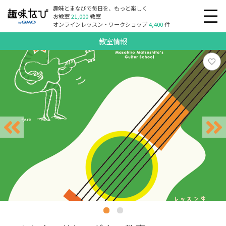
趣味とまなびで毎日を、もっと楽しく
お教室
21,000
教室
オンラインレッスン・ワークショップ
4,400
件
教室情報