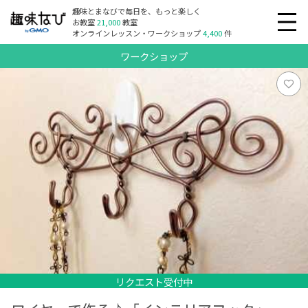
趣味とまなびで毎日を、もっと楽しく
お教室
21,000
教室
オンラインレッスン・ワークショップ
4,400
件
ワークショップ
リクエスト受付中
リクエスト受付中