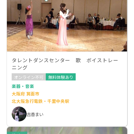
タレントダンスセンター 歌 ボイストレー
ニング
オンライン不可
無料体験あり
楽器・音楽
大阪府 箕面市
北大阪急行電鉄・千里中央駅
吉香まい