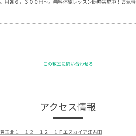
。月謝６，３００円～。無料体験レッスン随時実施中！お気軽
この教室に問い合わせる
アクセス情報
豊玉北１－１２－１２ー１Ｆエスカイア江古田