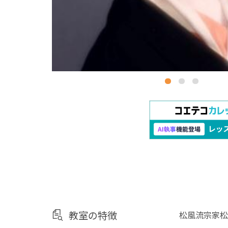
教室の特徴
松風流宗家松