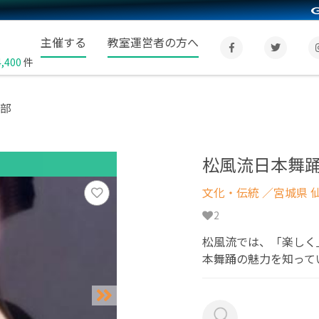
主催する
教室運営者の方へ
4,400
件
支部
松風流日本舞踊
文化・伝統
／宮城県 
2
松風流では、「楽しく
本舞踊の魅力を知って