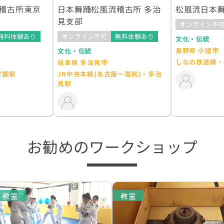
稽古所東京
日本舞踊松風流稽古所 多治
松風流日本舞
見支部
オンライン不
無料体験あり
オンライン不可
無料体験あり
文化・伝統
長野県 小諸市
文化・伝統
しなの鉄道線・
岐阜県 多治見市
学園駅
JR中央本線(名古屋～塩尻)・多治
見駅
お勧めのワークショップ
教室
教室