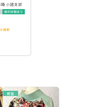
踊 小諸支部
可
無料体験あり
小諸駅
教室