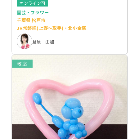
オンライン可
園芸・フラワー
千葉県 松戸市
JR常磐線(上野～取手)・北小金駅
倉原 由加
教室