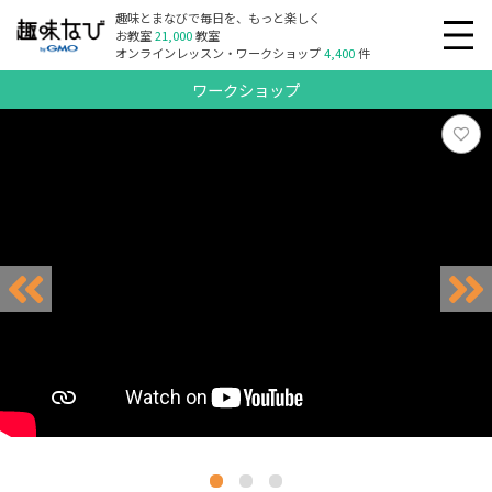
趣味とまなびで毎日を、もっと楽しく
お教室
21,000
教室
オンラインレッスン・ワークショップ
4,400
件
ワークショップ
リクエスト受付中
リクエスト受付中