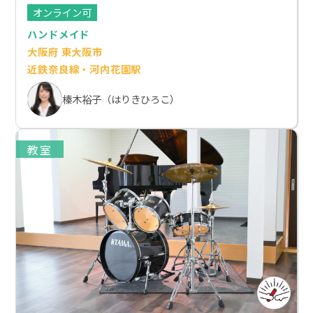
オンライン可
ハンドメイド
大阪府 東大阪市
近鉄奈良線・河内花園駅
榛木裕子（はりきひろこ）
教室