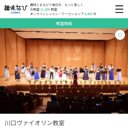
趣味とまなびで毎日を、もっと楽しく
お教室
21,000
教室
オンラインレッスン・ワークショップ
4,400
件
教室情報
川口ヴァイオリン教室