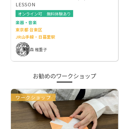
LESSON
オンライン可
無料体験あり
楽器・音楽
東京都 台東区
JR山手線・日暮里駅
森 稚重子
お勧めのワークショップ
ワークショップ