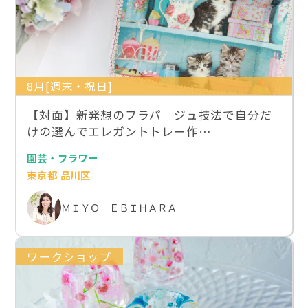
8月[週末・祝日]
【対面】新発想のフラパ―ジュ技法で自分だ
けの選んでエレガントトレー作…
園芸・フラワー
東京都 品川区
ＭＩＹＯ ＥＢＩＨＡＲＡ
ワークショップ