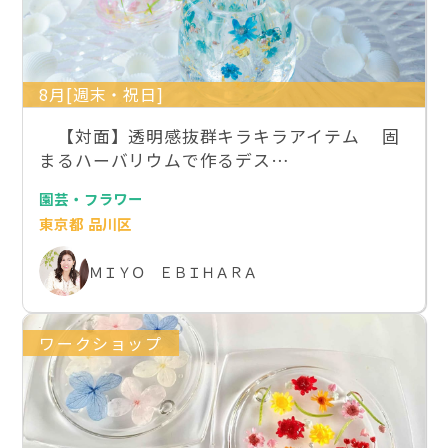
8月[週末・祝日]
【対面】透明感抜群キラキラアイテム 固
まるハーバリウムで作るデス…
園芸・フラワー
東京都 品川区
ＭＩＹＯ ＥＢＩＨＡＲＡ
ワークショップ