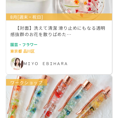
8月[週末・祝日]
【対面】洗えて清潔 滑り止めにもなる透明
感抜群のお花を散りばめた…
園芸・フラワー
東京都 品川区
ＭＩＹＯ ＥＢＩＨＡＲＡ
ワークショップ