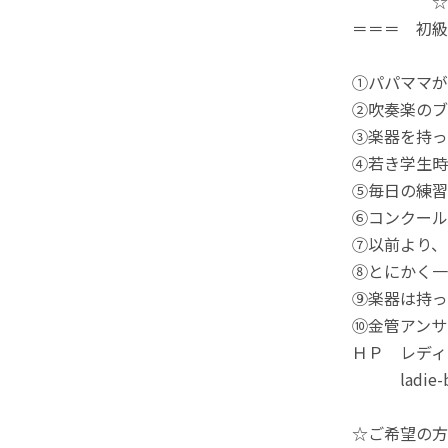
☆☆☆ト
＝＝＝ 初級
①パパママ
②吹奏楽の
③楽器を持っ
④若き学生時
⑤毎日の練習
⑥コンクール
⑦以前より、
⑧とにかく一
⑨楽器は持っ
⑩金管アンサ
ＨＰ レディ
ladie-b
☆ご希望の方