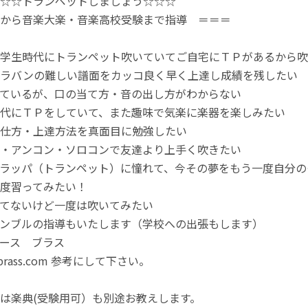
ランペットしましょう☆☆☆
から音楽大楽・音楽高校受験まで指導 ＝＝＝
が学生時代にトランペット吹いていてご自宅にＴＰがあるから吹
ブラバンの難しい譜面をカッコ良く早く上達し成績を残したい
ているが、口の当て方・音の出し方がわからない
代にＴＰをしていて、また趣味で気楽に楽器を楽しみたい
仕方・上達方法を真面目に勉強したい
・アンコン・ソロコンで友達より上手く吹きたい
ラッパ（トランペット）に憧れて、今その夢をもう一度自分の
度習ってみたい！
てないけど一度は吹いてみたい
ンブルの指導もいたします（学校への出張もします）
ース ブラス
rass.com 参考にして下さい。
は楽典(受験用可）も別途お教えします。