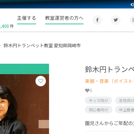
主催する
教室運営者の方へ
4,400
件
鈴木円トランペット教室 愛知県岡崎市
鈴木円トランペ
楽器・音楽（ボイスト
0
キッズ向け
女性向
初心者向け
中上級
園児さんからご年配の