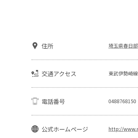
住所
埼玉県春日部市大
交通アクセス
東武伊勢崎線
電話番号
0488768150
公式ホームページ
http://www.n