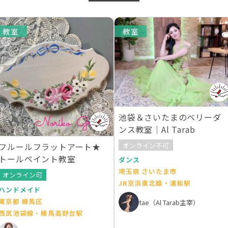
教室
教室
池袋＆さいたまのベリーダ
ンス教室｜Al Tarab
オンライン不可
フルールフラットアート★
トールペイント教室
ダンス
埼玉県 さいたま市
オンライン可
JR京浜東北線・浦和駅
ハンドメイド
東京都 練馬区
tae（Al Tarab主宰）
西武池袋線・練馬高野台駅