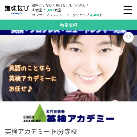
趣味とまなびで毎日を、もっと楽しく
お教室
21,000
教室
オンラインレッスン・ワークショップ
4,400
件
教室情報
英検アカデミー 国分寺校