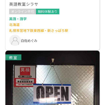
英語教室シラサ
オンライン不可
無料体験あり
英語・語学
北海道
札幌市営地下鉄東西線・新さっぽろ駅
白佐めぐみ
教室