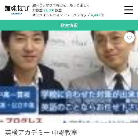
趣味とまなびで毎日を、もっと楽しく
お教室
21,000
教室
オンラインレッスン・ワークショップ
4,400
件
教室情報
英検アカデミー 中野教室