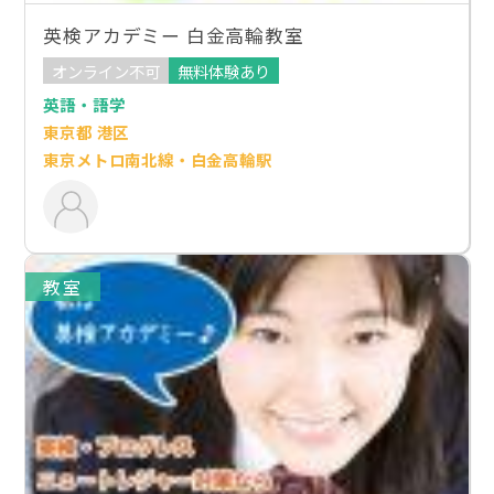
英検アカデミー 白金高輪教室
オンライン不可
無料体験あり
英語・語学
東京都 港区
東京メトロ南北線・白金高輪駅
教室