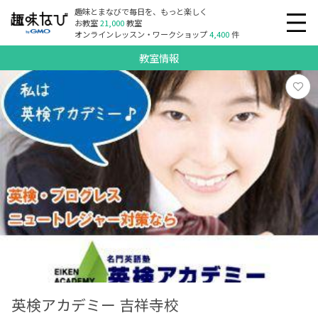
趣味とまなびで毎日を、もっと楽しく
お教室
21,000
教室
オンラインレッスン・ワークショップ
4,400
件
教室情報
英検アカデミー 吉祥寺校