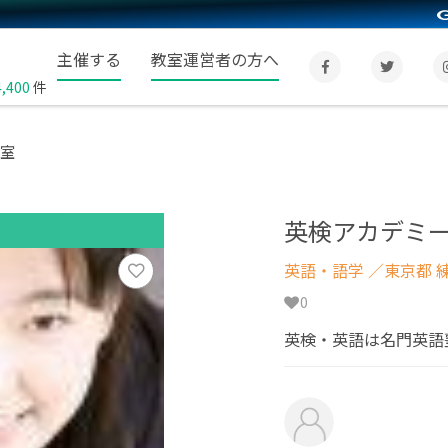
主催する
教室運営者の方へ
4,400
件
教室
英検アカデミー
英語・語学
／東京都 
0
英検・英語は名門英語