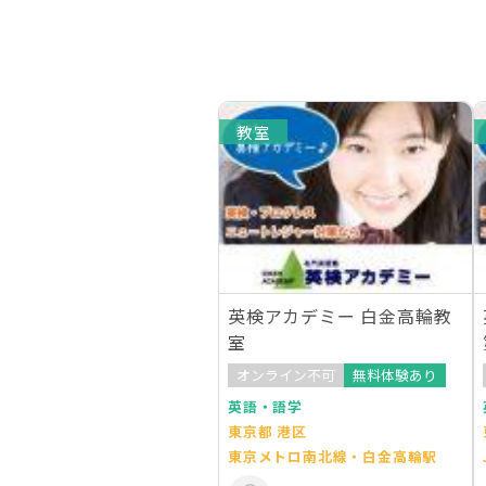
教室
英検アカデミー 白金高輪教
室
オンライン不可
無料体験あり
英語・語学
東京都 港区
東京メトロ南北線・白金高輪駅