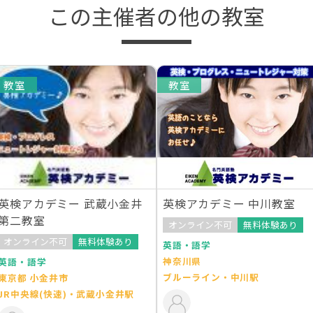
この主催者の他の教室
教室
教室
英検アカデミー 武蔵小金井
英検アカデミー 中川教室
第二教室
オンライン不可
無料体験あり
オンライン不可
無料体験あり
英語・語学
神奈川県
英語・語学
ブルーライン・中川駅
東京都 小金井市
JR中央線(快速)・武蔵小金井駅