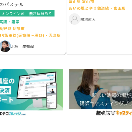
富山県 富山市
のパステル
あいの風とやま鉄道線・富山駅
オンライン可
無料体験あり
開場直人
英語・語学
長野県 伊那市
JR飯田線(天竜峡～辰野)・沢渡駅
北原 美知瑠