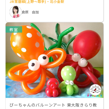
JR常磐線(上野～取手)・北小金駅
倉原 由加
教室
ぴーちゃんのバルーンアート 東大阪きらり教