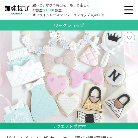
趣味とまなびで毎日を、もっと楽しく
お教室
21,000
教室
オンラインレッスン・ワークショップ
4,400
件
ワークショップ
リクエスト受付中
リクエスト受付中