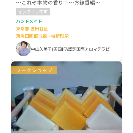
～これぞ本物の香り！～お線香編～
オンライン不可
ハンドメイド
東京都 世田谷区
東急田園都市線・桜新町駅
中山久美子(英国IFA認定国際アロマテラピスト）
ワークショップ