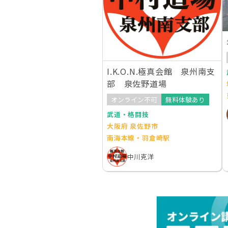
I.K.O.N.極真会館 泉州南支
部 泉佐野道場
オンライン不可
無料体験あり
武道・格闘技
大阪府 泉佐野市
南海本線・羽倉崎駅
中川克洋