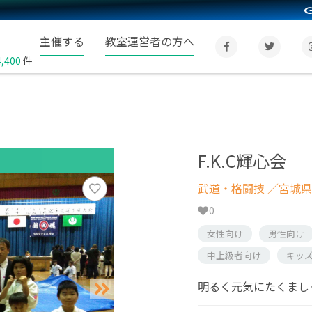
主催する
教室運営者の方へ
4,400
件
F.K.C輝心会
武道・格闘技
／宮城県
0
女性向け
男性向け
中上級者向け
キッ
明るく元気にたくまし