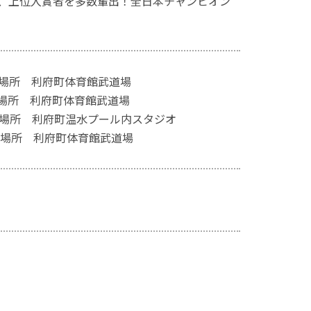
、上位入賞者を多数輩出！全日本チャンピオン
 場所 利府町体育館武道場
所 利府町体育館武道場
所 利府町温水プール内スタジオ
 場所 利府町体育館武道場
。