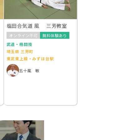
塩田合気道 風 三芳教室
オンライン不可
無料体験あり
武道・格闘技
埼玉県 三芳町
東武東上線・みずほ台駅
五十嵐 敏