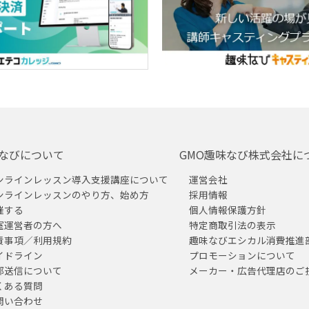
なびについて
GMO趣味なび株式会社に
ンラインレッスン導入支援講座について
運営会社
ンラインレッスンのやり方、始め方
採用情報
催する
個人情報保護方針
室運営者の方へ
特定商取引法の表示
責事項／利用規約
趣味なびエシカル消費推進
イドライン
プロモーションについて
部送信について
メーカー・広告代理店のご
くある質問
問い合わせ