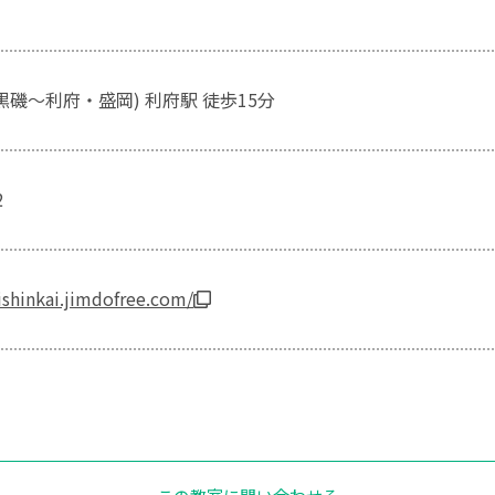
黒磯～利府・盛岡) 利府駅 徒歩15分
2
kishinkai.jimdofree.com/