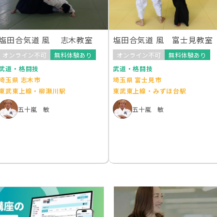
塩田合気道 風 志木教室
塩田合気道 風 富士見教室
オンライン不可
無料体験あり
オンライン不可
無料体験あり
武道・格闘技
武道・格闘技
埼玉県 志木市
埼玉県 富士見市
東武東上線・柳瀬川駅
東武東上線・みずほ台駅
五十嵐 敏
五十嵐 敏