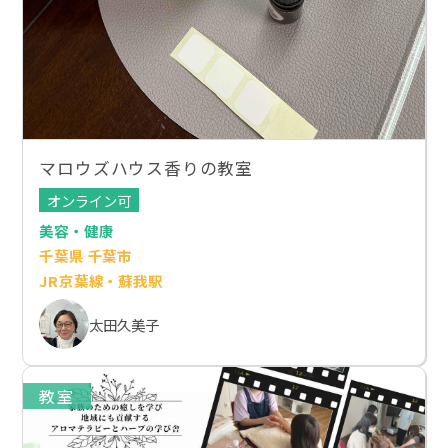
マロウズハウス香りの教室
オンライン可
美容・健康
千葉県 千葉市
JR京葉線・蘇我駅
太田久美子
教室