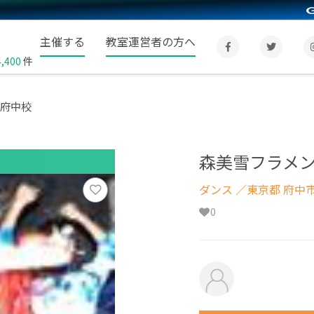
主催する
教室運営者の方へ
4,400
件
 府中校
森美雪フラメン
ダンス
／東京都 府中
0