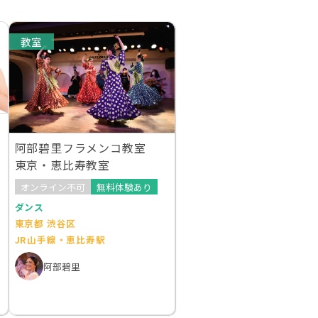
教室
ヶ
阿部碧里フラメンコ教室
東京・恵比寿教室
オンライン不可
無料体験あり
ダンス
東京都 渋谷区
JR山手線・恵比寿駅
阿部碧里