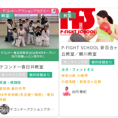
教室
教室
P-FIGHT SCHOOL 新百合
丘教室／鶴川教室
オンライン不可
無料体験あり
テコンドー春日井教室
ヨガ・フィットネス
オンライン不可
無料体験あり
神奈川県 川崎市
小田急線・新百合ヶ丘駅
武道・格闘技
愛知県 春日井市
谷内 雅紀
JR中央本線(名古屋～塩尻)・春日
井駅
テコンドーアクションアカデミーTAA