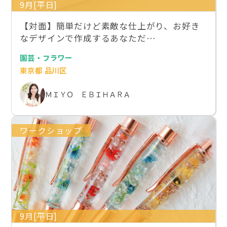
9月[平日]
【対面】簡単だけど素敵な仕上がり、お好き
なデザインで作成するあなただ…
園芸・フラワー
東京都 品川区
ＭＩＹＯ ＥＢＩＨＡＲＡ
ワークショップ
9月[平日]