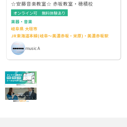
☆安藤音楽教室☆ 赤坂教室・穂積校
オンライン可
無料体験あり
楽器・音楽
岐阜県 大垣市
JR東海道本線(岐阜～美濃赤坂・米原)・美濃赤坂駅
music A