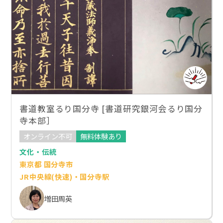
書道教室るり国分寺 [書道研究銀河会るり国分
寺本部］
オンライン不可
無料体験あり
文化・伝統
東京都 国分寺市
JR中央線(快速)・国分寺駅
増田周英