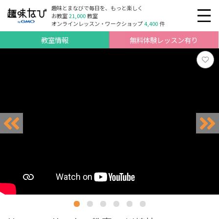
趣味とまなびで毎日を、もっと楽しく
お教室
21,000
教室
オンラインレッスン・ワークショップ
4,400
件
教室情報
無料体験レッスン有り