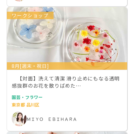
ワークショップ
8月[週末・祝日]
【対面】洗えて清潔 滑り止めにもなる透明
感抜群のお花を散りばめた…
園芸・フラワー
東京都 品川区
ＭＩＹＯ ＥＢＩＨＡＲＡ