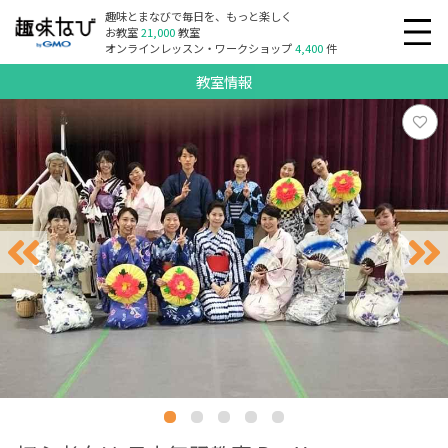
趣味とまなびで毎日を、もっと楽しく
お教室
21,000
教室
オンラインレッスン・ワークショップ
4,400
件
教室情報