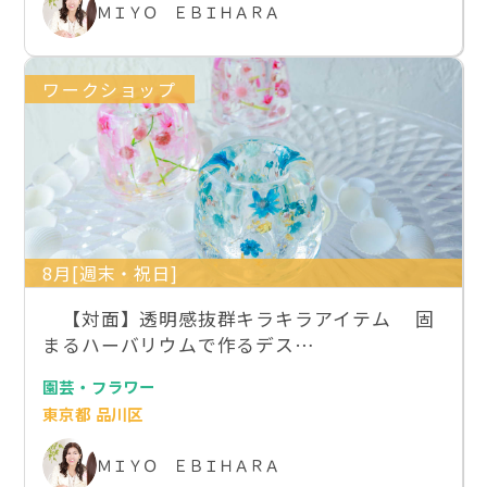
ＭＩＹＯ ＥＢＩＨＡＲＡ
ワークショップ
8月[週末・祝日]
【対面】透明感抜群キラキラアイテム 固
まるハーバリウムで作るデス…
園芸・フラワー
東京都 品川区
ＭＩＹＯ ＥＢＩＨＡＲＡ