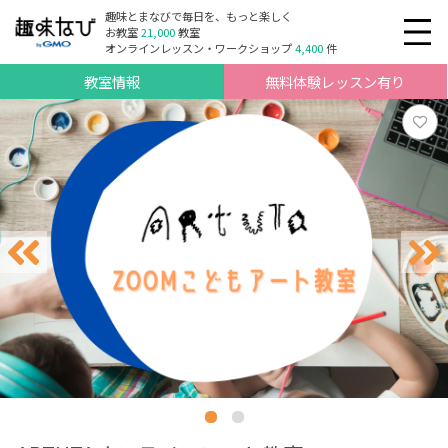
趣味とまなびで毎日を、もっと楽しく
お教室
21,000
教室
オンラインレッスン・ワークショップ
4,400
件
教室情報
無料体験レッスン有り