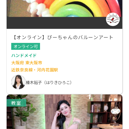
【オンライン】ぴーちゃんのバルーンアート
オンライン可
ハンドメイド
大阪府 東大阪市
近鉄奈良線・河内花園駅
榛木裕子（はりきひろこ）
教室