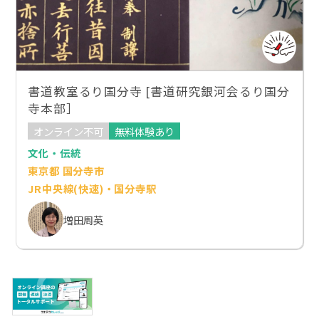
書道教室るり国分寺 [書道研究銀河会るり国分
寺本部］
オンライン不可
無料体験あり
文化・伝統
東京都 国分寺市
JR中央線(快速)・国分寺駅
増田周英