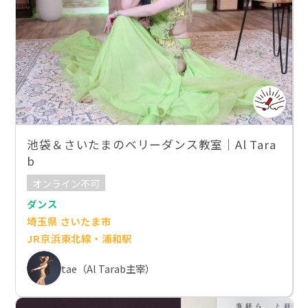
池袋＆さいたまのベリーダンス教室｜Al Tara
b
オンライン不可
ダンス
埼玉県 さいたま市
JR京浜東北線・浦和駅
tae（Al Tarab主宰）