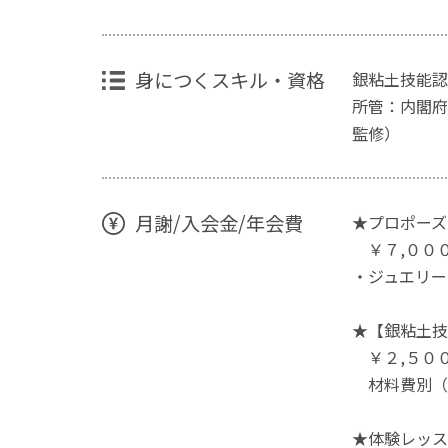
身につくスキル・資格
銀粘土技能認
所管：内閣府
監修）
月謝/入会金/年会費
★プロポーズ
￥７,００
・ジュエリー
★【銀粘土技
￥２,５０
材料費別（
★体験レッス