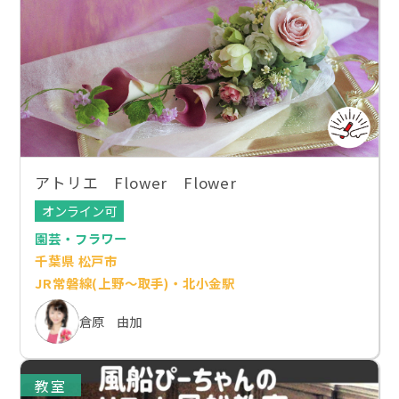
アトリエ Flower Flower
オンライン可
園芸・フラワー
千葉県 松戸市
JR常磐線(上野～取手)・北小金駅
倉原 由加
教室