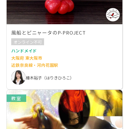
風船とピニャータのP-PROJECT
オンライン不可
ハンドメイド
大阪府 東大阪市
近鉄奈良線・河内花園駅
榛木裕子（はりきひろこ）
教室