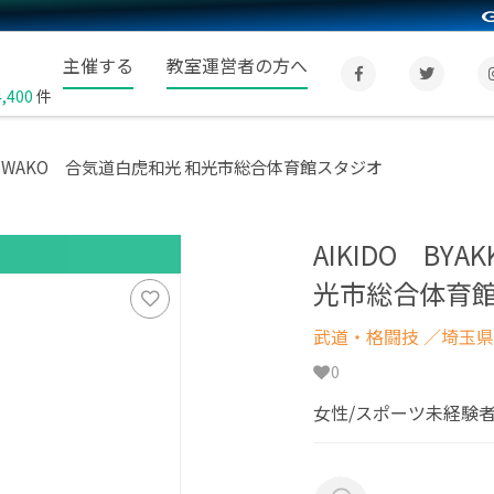
主催する
教室運営者の方へ
4,400
件
KO WAKO 合気道白虎和光 和光市総合体育館スタジオ
AIKIDO BY
光市総合体育
武道・格闘技
／埼玉県
0
女性/スポーツ未経験