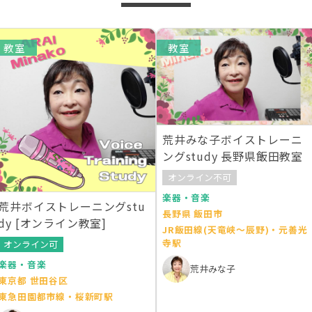
教室
教室
荒井みな子ボイストレーニ
ングstudy 長野県飯田教室
オンライン不可
楽器・音楽
荒井ボイストレーニングstu
長野県 飯田市
dy [オンライン教室]
JR飯田線(天竜峡～辰野)・元善光
寺駅
オンライン可
楽器・音楽
荒井みな子
東京都 世田谷区
東急田園都市線・桜新町駅