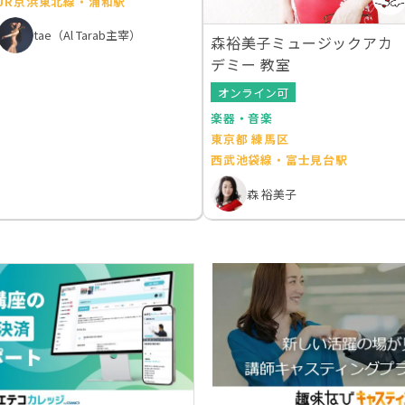
JR京浜東北線・浦和駅
tae（Al Tarab主宰）
森裕美子ミュージックアカ
デミー 教室
オンライン可
楽器・音楽
東京都 練馬区
西武池袋線・富士見台駅
森 裕美子