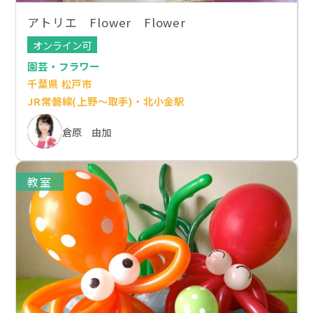
アトリエ Flower Flower
オンライン可
園芸・フラワー
千葉県 松戸市
JR常磐線(上野～取手)・北小金駅
倉原 由加
教室