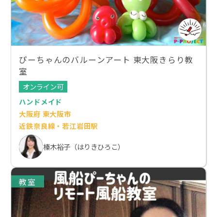
ぴーちゃんのバルーンアート 東大阪きらり教
室
オンライン可
ハンドメイド
大阪府 東大阪市
近鉄奈良線・若江岩田駅
榛木裕子（はりきひろこ）
教室