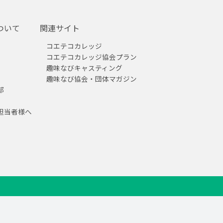
ついて
関連サイト
コエテコカレッジ
コエテコカレッジ協会プラン
趣味なびキャスティング
趣味なび協会・団体マガジン
部
担当者様へ