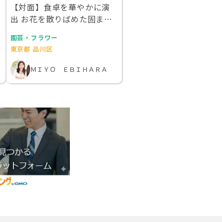
【対面】食卓を華やかに演
ン
出 お花を散りばめた固まる
ハーバリウム洗える…
園芸・フラワー
東京都 品川区
ＭＩＹＯ ＥＢＩＨＡＲＡ