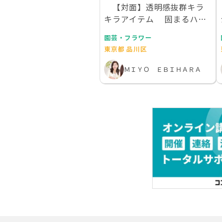
【対面】透明感抜群キラ
キラアイテム 固まるハー
バリウムで作るデス…
園芸・フラワー
東京都 品川区
ＭＩＹＯ ＥＢＩＨＡＲＡ