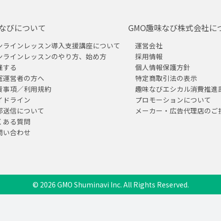
なびについて
GMO趣味なび株式会社に
ンラインレッスン導入支援講座について
運営会社
ンラインレッスンのやり方、始め方
採用情報
催する
個人情報保護方針
室運営者の方へ
特定商取引法の表示
責事項／利用規約
趣味なびエシカル消費推進
イドライン
プロモーションについて
部送信について
メーカー・広告代理店のご
くある質問
問い合わせ
© 2026 GMO Shuminavi Inc. All Rights Reserved.