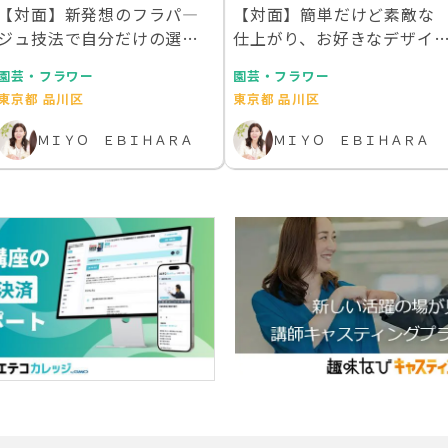
【対面】新発想のフラパ―
【対面】簡単だけど素敵な
ジュ技法で自分だけの選ん
仕上がり、お好きなデザイ
でエレガントトレー作…
で作成するあなただ…
園芸・フラワー
園芸・フラワー
東京都 品川区
東京都 品川区
ＭＩＹＯ ＥＢＩＨＡＲＡ
ＭＩＹＯ ＥＢＩＨＡＲＡ