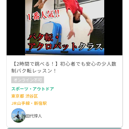
【2時間で跳べる！】初心者でも安心の少人数
制バク転レッスン！
オンライン不可
スポーツ・アウトドア
東京都 渋谷区
JR山手線・新宿駅
田代惇人