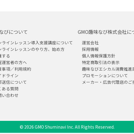
なびについて
GMO趣味なび株式会社に
ンラインレッスン導入支援講座について
運営会社
ンラインレッスンのやり方、始め方
採用情報
催する
個人情報保護方針
室運営者の方へ
特定商取引法の表示
責事項／利用規約
趣味なびエシカル消費推進
イドライン
プロモーションについて
部送信について
メーカー・広告代理店のご
くある質問
問い合わせ
© 2026 GMO Shuminavi Inc. All Rights Reserved.