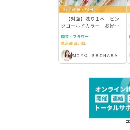
8月[週末・祝日]
【対面】残り１本 ピン
クゴールドカラー お好き
な本物のお花を１００…
園芸・フラワー
東京都 品川区
ＭＩＹＯ ＥＢＩＨＡＲＡ