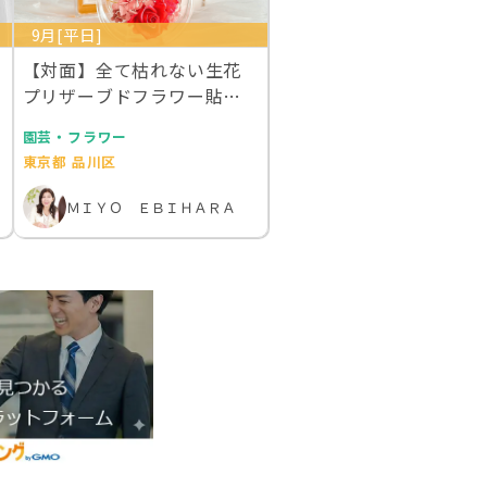
9月[平日]
【対面】全て枯れない生花
プリザーブドフラワー貼る
だけ簡単エレガント香…
園芸・フラワー
東京都 品川区
ＭＩＹＯ ＥＢＩＨＡＲＡ