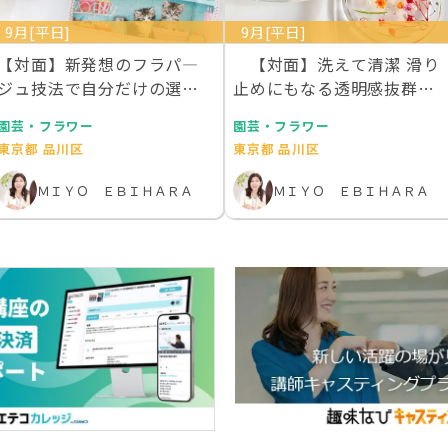
9月[平日]
9月[平日]
【対面】新発想のフラパ―
【対面】洗えて清潔 滑り
ジュ技法で自分だけの選ん
止めにもなる透明感抜群の
でエレガントトレー作…
お花を散りばめた…
園芸・フラワー
園芸・フラワー
東京都 品川区
東京都 品川区
ＭＩＹＯ ＥＢＩＨＡＲＡ
ＭＩＹＯ ＥＢＩＨＡＲＡ