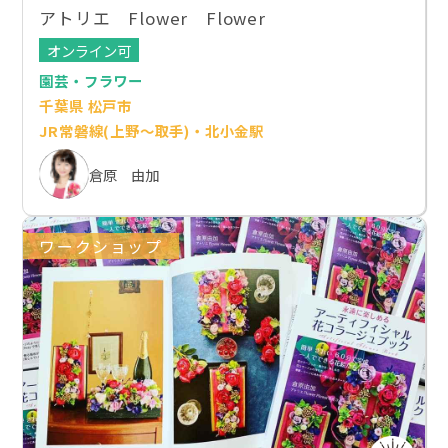
アトリエ Flower Flower
オンライン可
園芸・フラワー
千葉県 松戸市
JR常磐線(上野～取手)・北小金駅
倉原 由加
ワークショップ