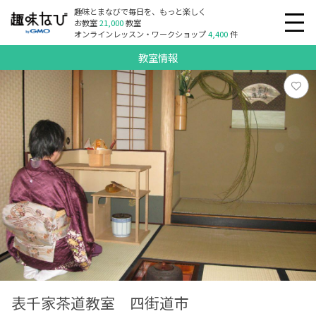
趣味とまなびで毎日を、もっと楽しく
お教室
21,000
教室
オンラインレッスン・ワークショップ
4,400
件
教室情報
表千家茶道教室 四街道市