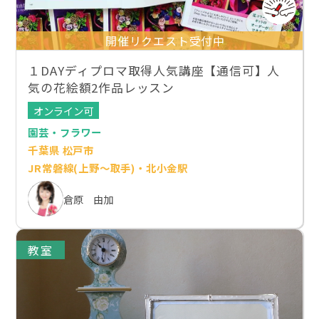
開催リクエスト受付中
１DAYディプロマ取得人気講座【通信可】人
気の花絵額2作品レッスン
オンライン可
園芸・フラワー
千葉県 松戸市
JR常磐線(上野～取手)・北小金駅
倉原 由加
教室