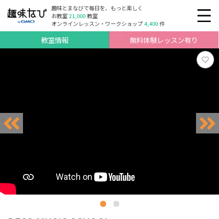
趣味とまなびで毎日を、もっと楽しく
お教室
21,000
教室
オンラインレッスン・ワークショップ
4,400
件
教室情報
無料体験レッスン有り