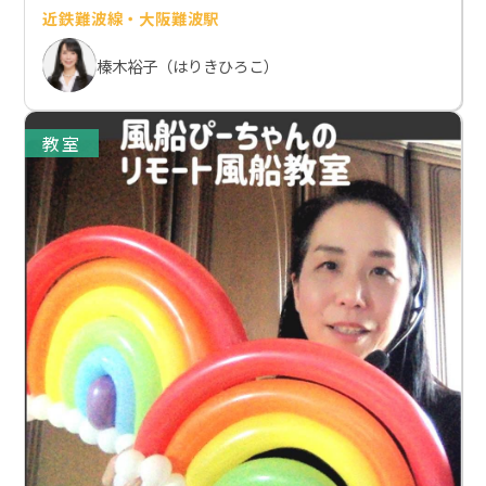
近鉄難波線・大阪難波駅
榛木裕子（はりきひろこ）
教室