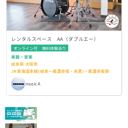
レンタルスペース AA（ダブルエー）
オンライン可
無料体験あり
楽器・音楽
岐阜県 大垣市
JR東海道本線(岐阜～美濃赤坂・米原)・美濃赤坂駅
music A