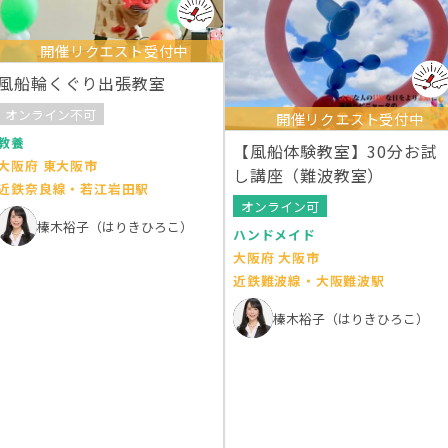
開催リクエスト受付中
風船輪くぐり出張教室
オンライン不可
開催リクエスト受付中
教養
【風船体験教室】30分お試
大阪府 東大阪市
し講座（難波教室）
近鉄奈良線・若江岩田駅
オンライン可
榛木裕子（はりきひろこ）
ハンドメイド
大阪府 大阪市
近鉄難波線・大阪難波駅
榛木裕子（はりきひろこ）