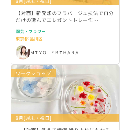
8月[週末・祝日]
【対面】新発想のフラパ―ジュ技法で自分
だけの選んでエレガントトレー作…
園芸・フラワー
東京都 品川区
ＭＩＹＯ ＥＢＩＨＡＲＡ
ワークショップ
8月[週末・祝日]
【対面】洗えて清潔 滑り止めにもなる