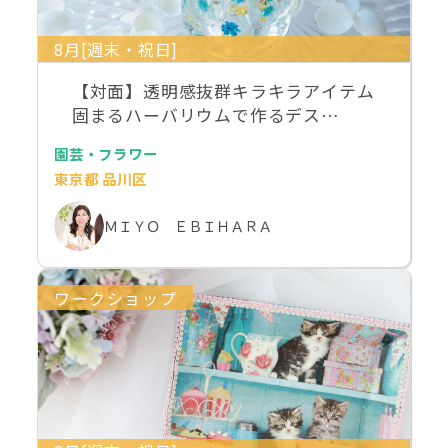
8月[週末・祝日]
【対面】透明感抜群キラキラアイテム
固まるハーバリウムで作るデス…
園芸・フラワー
東京都 品川区
ＭＩＹＯ ＥＢＩＨＡＲＡ
ワークショップ