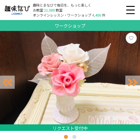
趣味とまなびで毎日を、もっと楽しく
お教室
21,000
教室
オンラインレッスン・ワークショップ
4,400
件
ワークショップ
リクエスト受付中
リクエスト受付中
リクエスト受付中