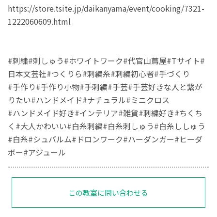
https://store.tsite.jp/daikanyama/event/cooking/7321-
1222060609.html
#刺繍#刺しゅう#ホワイトワーク#代官山蔦屋#Tサイト#
日本文芸社#つくりら#刺繍糸#刺繍初心者#手づくり
#手作り#手作り小物#手刺繍#手芸#手芸好きな人と繋が
りたい#ハンドメイド#ナチュラル#ミニクロス
#ハンドメイド好き#インテリア#雑貨#刺繍好き#ちくち
く#大人かわいい#白糸刺繍#白糸刺しゅう#白糸ししゅう
#白糸#シュバルム#ドロンワーク#ハーダンガー#ヒーダ
ボー#アジュール
この教室に問い合わせる