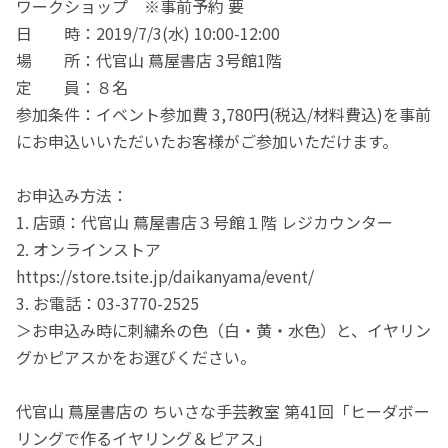
ワークショップ ※事前予約 要
日 時：2019/7/3(水) 10:00-12:00
場 所：代官山 蔦屋書店 3号館1階
定 員：８名
参加条件：イベント参加費 3,780円(税込/材料費込)を事前
にお申込いいただいたお客様がご参加いただけます。
お申込み方法：
1. 店頭：代官山 蔦屋書店３号館１階 レジカウンター
2. オンラインストア
https://store.tsite.jp/daikanyama/event/
3. お電話：03-3770-2525
＞お申込み時に刺繍糸の色（白・黄・水色）と、イヤリン
グかピアスかをお選びください。
代官山 蔦屋書店の ちいさな手芸教室 第41回「ヒーダボー
リングで作るイヤリング＆ピアス」