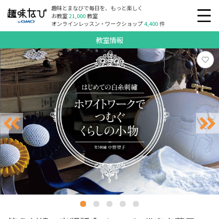
趣味とまなびで毎日を、もっと楽しく
お教室
21,000
教室
オンラインレッスン・ワークショップ
4,400
件
教室情報