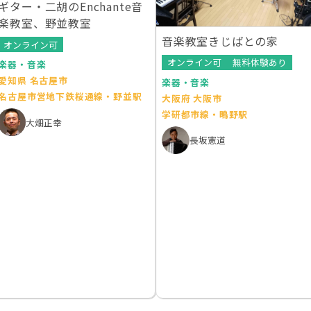
ギター・二胡のEnchante音
楽教室、野並教室
音楽教室きじばとの家
オンライン可
オンライン可
無料体験あり
楽器・音楽
愛知県 名古屋市
楽器・音楽
名古屋市営地下鉄桜通線・野並駅
大阪府 大阪市
学研都市線・鴫野駅
大畑正幸
長坂憲道