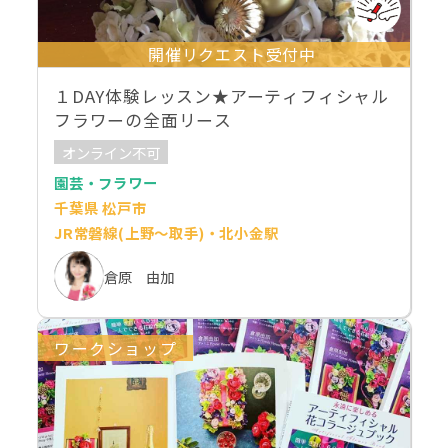
開催リクエスト受付中
１DAY体験レッスン★アーティフィシャル
フラワーの全面リース
オンライン不可
園芸・フラワー
千葉県 松戸市
JR常磐線(上野～取手)・北小金駅
倉原 由加
ワークショップ