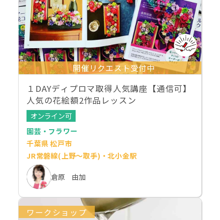
開催リクエスト受付中
１DAYディプロマ取得人気講座【通信可】
人気の花絵額2作品レッスン
オンライン可
園芸・フラワー
千葉県 松戸市
JR常磐線(上野～取手)・北小金駅
倉原 由加
ワークショップ