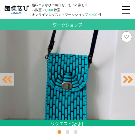
趣味とまなびで毎日を、もっと楽しく
お教室
21,000
教室
オンラインレッスン・ワークショップ
4,400
件
ワークショップ
リクエスト受付中
リクエスト受付中
リクエスト受付中
リクエスト受付中