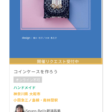
開催リクエスト受付中
コインケースを作ろう
オンライン不可
ハンドメイド
神奈川県 大和市
小田急江ノ島線・南林間駅
Seven-Bells新道昌美