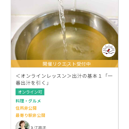
開催リクエスト受付中
＜オンラインレッスン＞出汁の基本１「一
番出汁を引く」
オンライン可
料理・グルメ
住所非公開
最寄り駅非公開
入江亮子