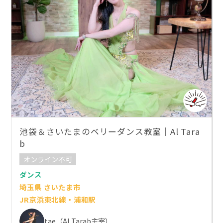
池袋＆さいたまのベリーダンス教室｜Al Tara
b
オンライン不可
ダンス
埼玉県 さいたま市
JR京浜東北線・浦和駅
tae（Al Tarab主宰）