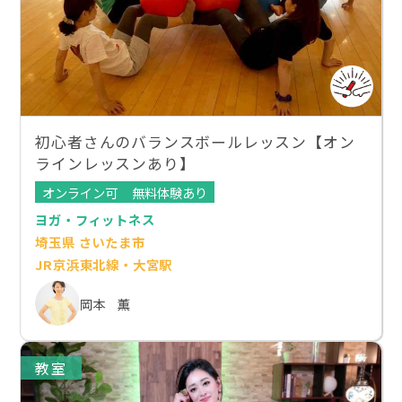
初心者さんのバランスボールレッスン【オン
ラインレッスンあり】
オンライン可
無料体験あり
ヨガ・フィットネス
埼玉県 さいたま市
JR京浜東北線・大宮駅
岡本 薫
教室