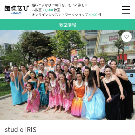
趣味とまなびで毎日を、もっと楽しく
お教室
21,000
教室
オンラインレッスン・ワークショップ
4,400
件
教室情報
studio IRIS