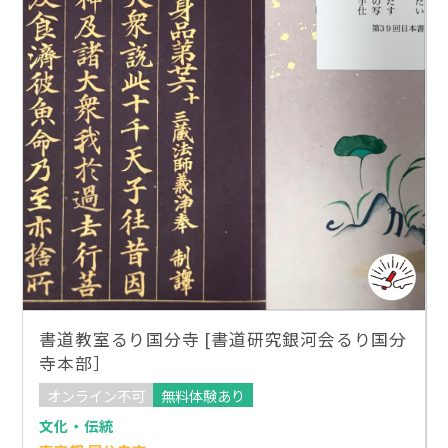
書道教室るり国分寺 [書道研究銀河会るり国分
寺本部］
オンライン不可
無料体験あり
文化・伝統