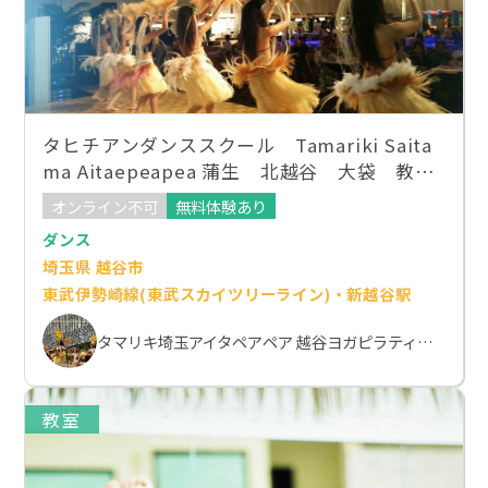
タヒチアンダンススクール Tamariki Saita
ma Aitaepeapea 蒲生 北越谷 大袋 教
室 WAnest
オンライン不可
無料体験あり
ダンス
埼玉県 越谷市
東武伊勢崎線(東武スカイツリーライン)・新越谷駅
タマリキ埼玉アイタペアペア 越谷ヨガピラティススクール
教室