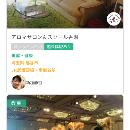
アロマサロン＆スクール香温
オンライン不可
無料体験あり
美容・健康
埼玉県 越谷市
JR武蔵野線・南越谷駅
新垣静香
教室