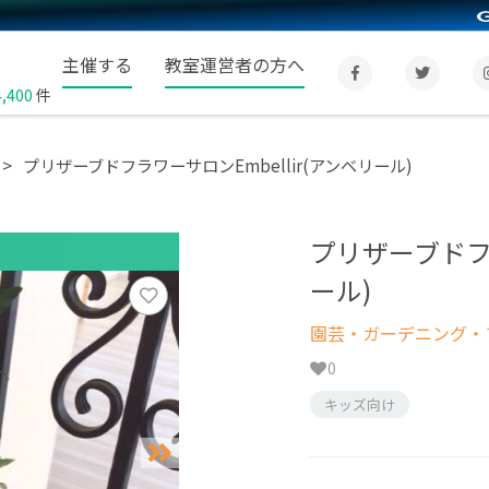
主催する
教室運営者の方へ
4,400
件
プリザーブドフラワーサロンEmbellir(アンベリール)
プリザーブドフラ
ール)
園芸・ガーデニング・フ
0
キッズ向け