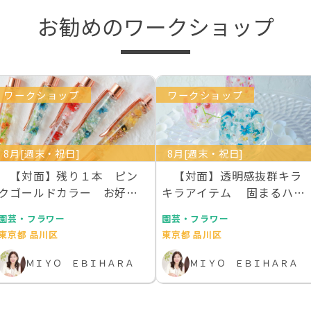
お勧めのワークショップ
ワークショップ
ワークショップ
8月[週末・祝日]
8月[週末・祝日]
【対面】残り１本 ピン
【対面】透明感抜群キラ
クゴールドカラー お好き
キラアイテム 固まるハー
な本物のお花を１００…
バリウムで作るデス…
園芸・フラワー
園芸・フラワー
東京都 品川区
東京都 品川区
ＭＩＹＯ ＥＢＩＨＡＲＡ
ＭＩＹＯ ＥＢＩＨＡＲＡ