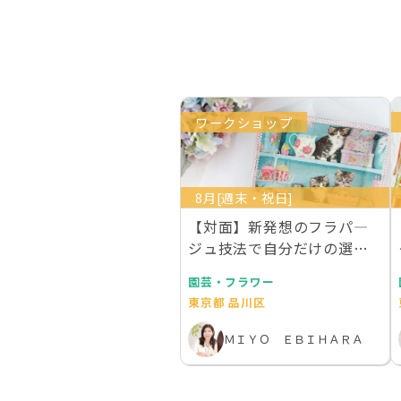
ワークショップ
8月[週末・祝日]
【対面】新発想のフラパ―
ジュ技法で自分だけの選ん
でエレガントトレー作…
園芸・フラワー
東京都 品川区
ＭＩＹＯ ＥＢＩＨＡＲＡ