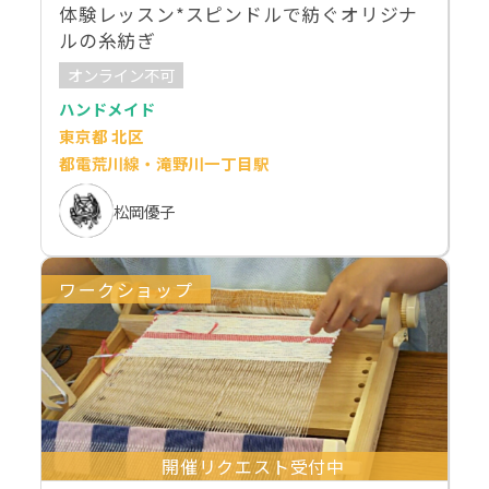
体験レッスン*スピンドルで紡ぐオリジナ
ルの糸紡ぎ
オンライン不可
ハンドメイド
東京都 北区
都電荒川線・滝野川一丁目駅
松岡優子
ワークショップ
開催リクエスト受付中