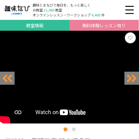
趣味とまなびで毎日を、もっと楽しく
お教室
21,000
教室
オンラインレッスン・ワークショップ
4,400
件
教室情報
無料体験レッスン有り