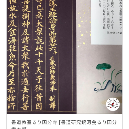
書道教室るり国分寺 [書道研究銀河会るり国分