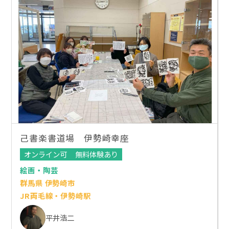
己書楽書道場 伊勢崎幸座
オンライン可
無料体験あり
絵画・陶芸
群馬県 伊勢崎市
JR両毛線・伊勢崎駅
平井浩二