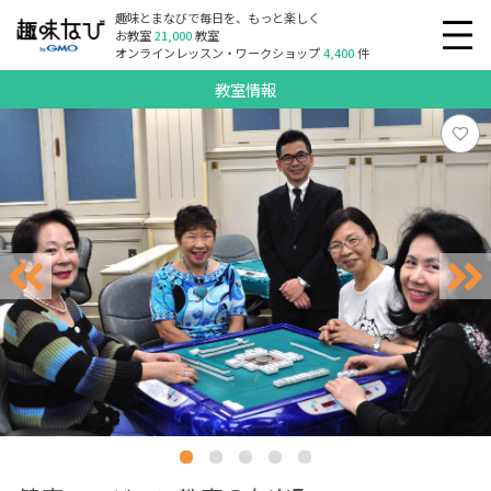
趣味とまなびで毎日を、もっと楽しく
お教室
21,000
教室
オンラインレッスン・ワークショップ
4,400
件
教室情報