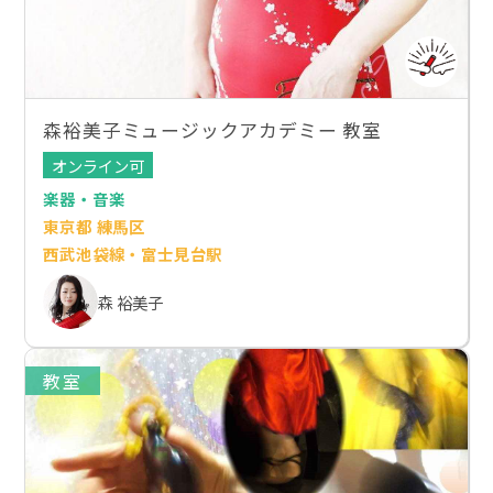
森裕美子ミュージックアカデミー 教室
オンライン可
楽器・音楽
東京都 練馬区
西武池袋線・富士見台駅
森 裕美子
教室