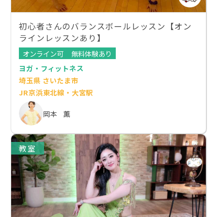
初心者さんのバランスボールレッスン【オン
ラインレッスンあり】
オンライン可
無料体験あり
ヨガ・フィットネス
埼玉県 さいたま市
JR京浜東北線・大宮駅
岡本 薫
教室